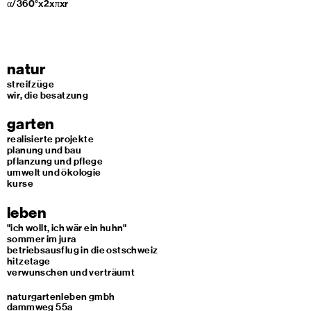
α/360°x2xπxr
natur
streifzüge
wir, die besatzung
garten
realisierte projekte
planung und bau
pflanzung und pflege
umwelt und ökologie
kurse
leben
"ich wollt, ich wär ein huhn"
sommer im jura
betriebsausflug in die ostschweiz
hitzetage
verwunschen und verträumt
naturgartenleben gmbh
dammweg 55a