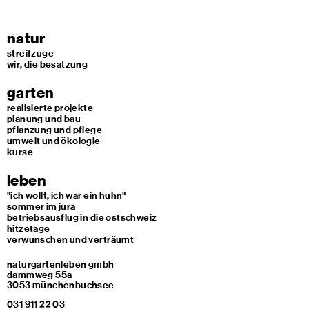
natur
streifzüge
wir, die besatzung
garten
realisierte projekte
planung und bau
pflanzung und pflege
umwelt und ökologie
kurse
leben
"ich wollt, ich wär ein huhn"
sommer im jura
betriebsausflug in die ostschweiz
hitzetage
verwunschen und verträumt
naturgartenleben gmbh
dammweg 55a
3053 münchenbuchsee
031 911 22 03