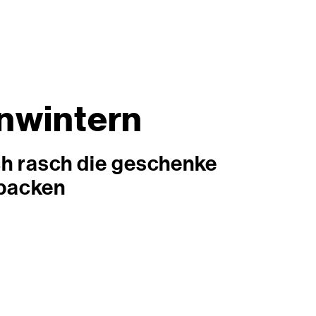
inwintern
h rasch die geschenke
packen